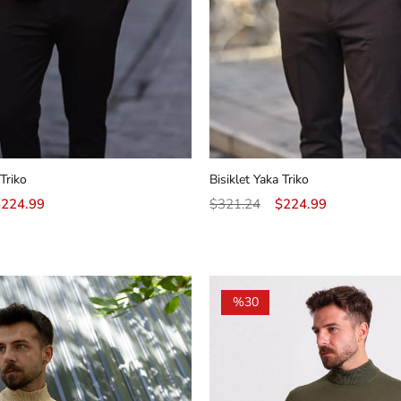
 Triko
Bisiklet Yaka Triko
$224.99
$321.24
$224.99
%30