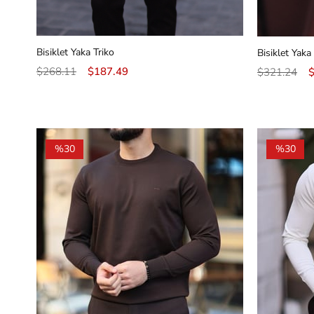
Bisiklet Yaka Triko
Bisiklet Yaka
$268.11
$187.49
$321.24
%30
%30