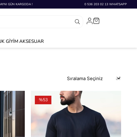
 AYNI GÜN KARGODA !
0 536 203 02 13 WHATSAPP
K GİYİM
AKSESUAR
%53