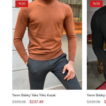
%30
%30
Yarım Balıkçı Yaka Triko Kazak
Yarım Balıkçı
$339.36
$237.49
$339.36