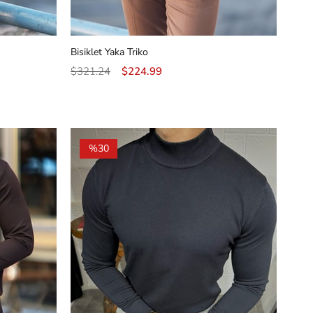
Bisiklet Yaka Triko
$321.24
$224.99
%30