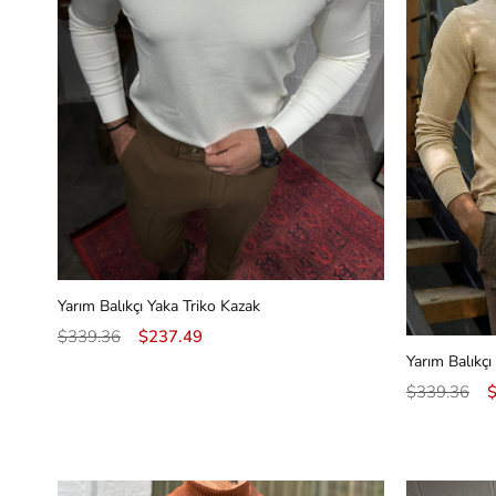
Yarım Balıkçı Yaka Triko Kazak
$339.36
$237.49
Yarım Balıkçı
$339.36