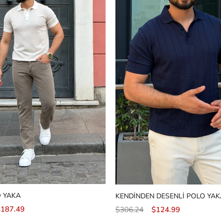
O YAKA
KENDİNDEN DESENLİ POLO YAK
$187.49
$306.24
$124.99