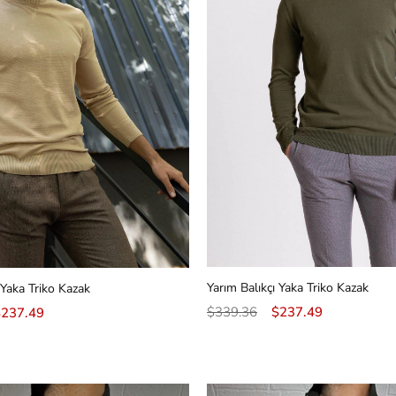
Yarım Balıkçı Yaka Triko Kazak
 Yaka Triko Kazak
$339.36
$237.49
$237.49