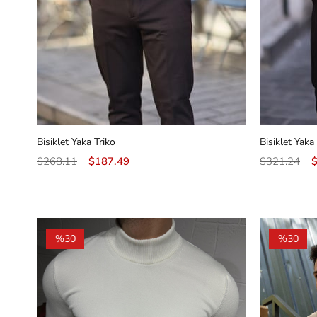
Bisiklet Yaka Triko
Bisiklet Yaka
$268.11
$187.49
$321.24
%30
%30