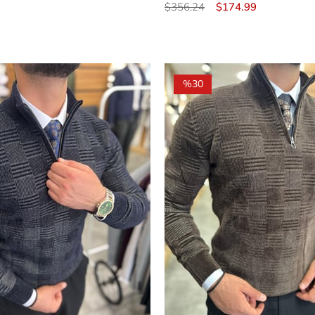
$356.24
$174.99
%30