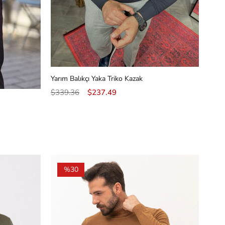
Yarım Balıkçı Yaka Triko Kazak
$339.36
$237.49
%30