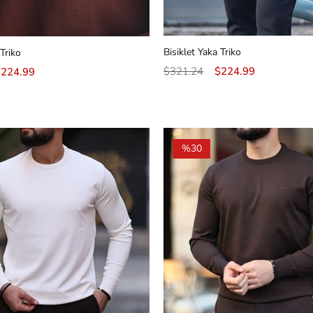
Bisiklet Yaka Triko
 Triko
$321.24
$224.99
$224.99
%30