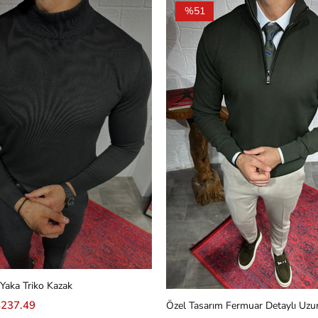
%51
 Yaka Triko Kazak
$237.49