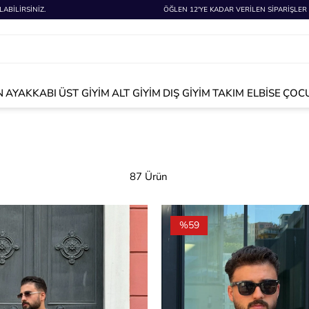
ABİLİRSİNİZ.
ÖĞLEN 12'YE KADAR VERİLEN SİPARİŞLER
N
AYAKKABI
ÜST GİYİM
ALT GİYİM
DIŞ GİYİM
TAKIM ELBİSE
ÇOCU
87 Ürün
%59